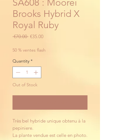
SA608 : Moorei
Brooks Hybrid X
Royal Ruby
Regular
Sale
 €70.00 
€35.00
Price
Price
50 % ventes flash
Quantity
*
Out of Stock
Notify When Available
Très bel hybride unique obtenu à la
pepiniere.
La plante vendue est celle en photo.