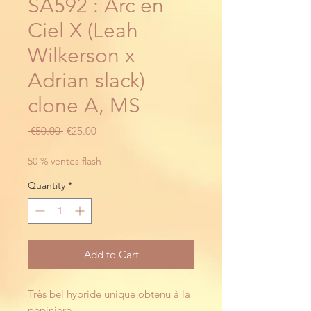
SA592 : Arc en
Ciel X (Leah
Wilkerson x
Adrian slack)
clone A, MS
Regular
Sale
 €50.00 
€25.00
Price
Price
50 % ventes flash
Quantity
*
Add to Cart
Très bel hybride unique obtenu à la
pepiniere.