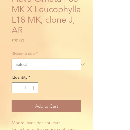
MK X Leucophylla
L18 MK, clone J,
AR
Price
€90.00
Rhizome size
*
Quantity
*
Add to Cart
Moorei avec des couleurs
fantastiques, les pièges sont aussi