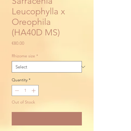
Sarracenia
Leucophylla x
Oreophila
(HA40D MS)
Price
€80.00
Rhizome size
*
Quantity
*
Out of Stock
Notify When Available