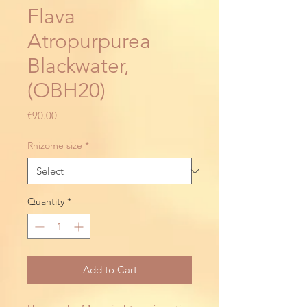
Flava
Atropurpurea
Blackwater,
(OBH20)
Price
€90.00
Rhizome size
*
Quantity
*
Add to Cart