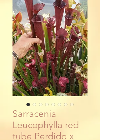
Sarracenia
Leucophylla red
tube Perdido x