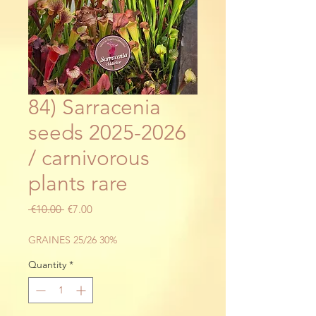
84) Sarracenia
seeds 2025-2026
/ carnivorous
plants rare
Regular
Sale
 €10.00 
€7.00
Price
Price
GRAINES 25/26 30%
Quantity
*