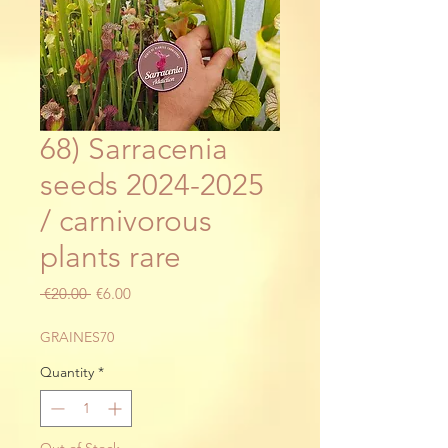
68) Sarracenia
seeds 2024-2025
/ carnivorous
plants rare
Regular
Sale
 €20.00 
€6.00
Price
Price
GRAINES70
Quantity
*