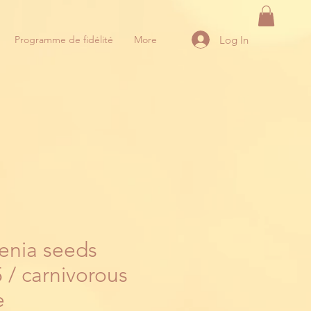
Log In
Programme de fidélité
More
cenia seeds
 / carnivorous
e