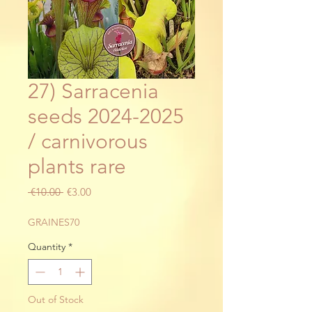
27) Sarracenia
seeds 2024-2025
/ carnivorous
plants rare
Regular
Sale
 €10.00 
€3.00
Price
Price
GRAINES70
Quantity
*
Out of Stock