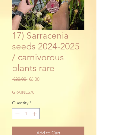
17) Sarracenia
seeds 2024-2025
/ carnivorous
plants rare
Regular
Sale
 €20.00 
€6.00
Price
Price
GRAINES70
Quantity
*
Add to Cart